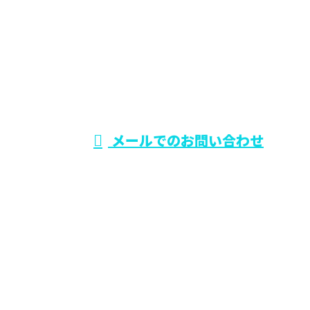
電話でのお問い合わせ
0729-75-5414
大阪府でリフォー
ム工事なら東大阪
受付時間／9：00～19：00
メールでのお問い合わせ
市のワールド・スタイル
ホーム
業務案内
施工実績
各種募集
会社概要