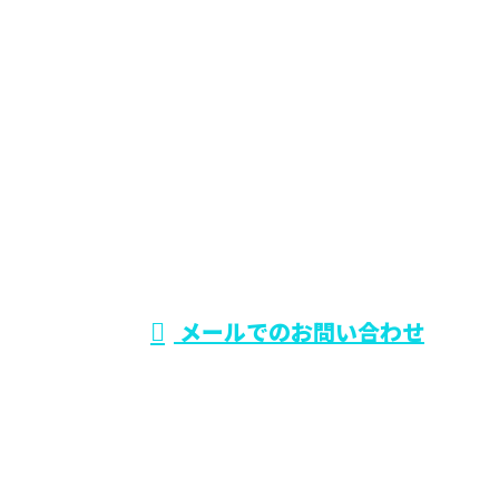
CONTACT
電話でのお問い合わせ
0729-75-5414
大阪府でリフォー
ム工事なら東大阪
受付時間／9：00～19：00
メールでのお問い合わせ
市のワールド・スタイル
ホーム