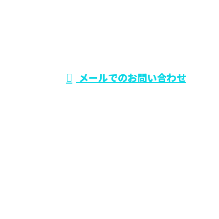
0729-75-5414
大阪府でリフォー
ム工事なら東大阪
受付時間／9：00～19：00
メールでのお問い合わせ
市のワールド・スタイル
ホーム
業務案内
施工実績
各種募集
会社概要
BLOG
サイトマップ