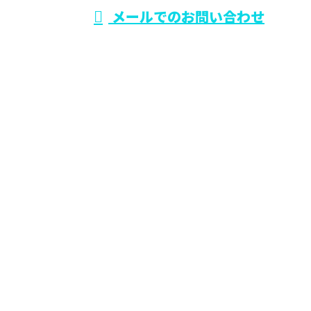
メールでのお問い合わせ
市のワールド・スタイル
ホーム
業務案内
施工実績
各種募集
会社概要
BLOG
サイトマップ
お問い合わせ
大阪府でリフォーム工事なら東大阪市のワールド・ス
タイル
〒579-8025