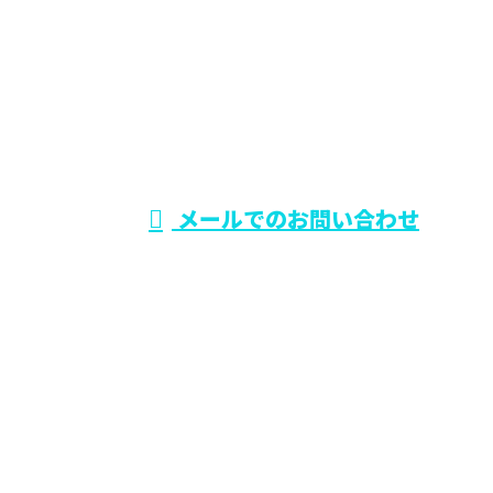
電話でのお問い合わせ
0729-75-5414
大阪府でリフォー
ム工事なら東大阪
受付時間／9：00～19：00
メールでのお問い合わせ
市のワールド・スタイル
ホーム
業務案内
施工実績
各種募集
会社概要