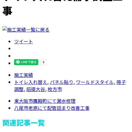
事
ツイート
施工実績
トイレ入れ替え
,
パネル貼り
,
ワールドスタイル
,
冊子
調整
,
招提大谷
,
枚方市
東大阪市鷹殿町にて漏水修理
八尾市老原にて配管詰まり改善工事
関連記事一覧