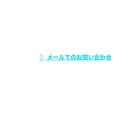
電話でのお問い合わせ
0729-75-5414
大阪府でリフォー
ム工事なら東大阪
受付時間／9：00～19：00
メールでのお問い合わせ
市のワールド・スタイル
ホーム
業務案内
施工実績
各種募集
会社概要