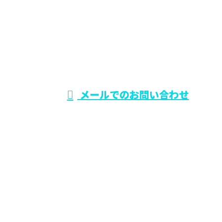
0729-75-5414
大阪府でリフォー
ム工事なら東大阪
受付時間／9：00～19：00
メールでのお問い合わせ
市のワールド・スタイル
ホーム
業務案内
施工実績
各種募集
会社概要
BLOG