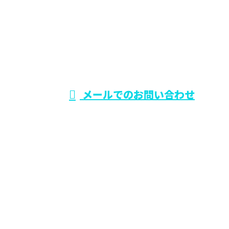
0729-75-5414
大阪府でリフォー
ム工事なら東大阪
受付時間／9：00～19：00
メールでのお問い合わせ
市のワールド・スタイル
ホーム
業務案内
施工実績
各種募集
会社概要
BLOG