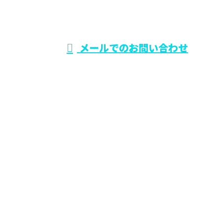
ム工事なら東大阪
受付時間／9：00～19：00
メールでのお問い合わせ
市のワールド・スタイル
ホーム
業務案内
施工実績
各種募集
会社概要
BLOG
サイトマップ
お問い合わせ
大阪府でリフォーム工事なら東大阪市のワールド・ス